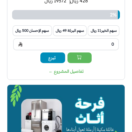
428 ريال
19572 ريال
2%
سهم الخير11 ريال
سهم البركة 49 ريال
سهم الإحسان 500 ريال
تبرع
تفاصيل المشروع
←