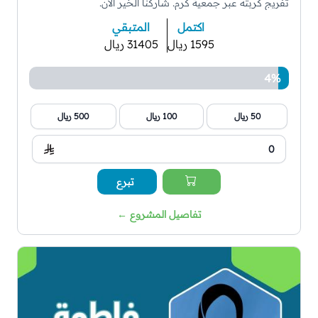
تفريج كربته عبر جمعية كرم. شاركنا الخير الآن.
اكتمل
المتبقي
1595 ريال
31405 ريال
4%
50 ريال
100 ريال
500 ريال
تبرع
تفاصيل المشروع
←