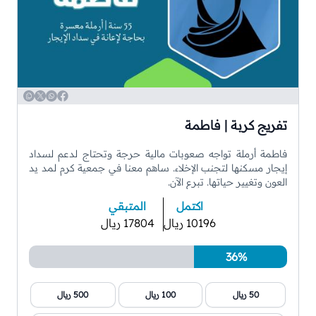
WhatsApp
Copy
Twitter
Facebook
تفريج كربة | فاطمة
فاطمة أرملة تواجه صعوبات مالية حرجة وتحتاج لدعم لسداد
إيجار مسكنها لتجنب الإخلاء. ساهم معنا في جمعية كرم لمد يد
العون وتغيير حياتها. تبرع الآن.
اكتمل
المتبقي
10196 ريال
17804 ريال
36%
50 ريال
100 ريال
500 ريال